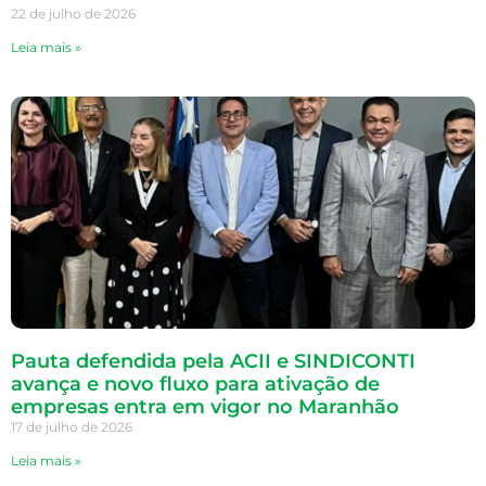
22 de julho de 2026
Leia mais »
Pauta defendida pela ACII e SINDICONTI
avança e novo fluxo para ativação de
empresas entra em vigor no Maranhão
17 de julho de 2026
Leia mais »