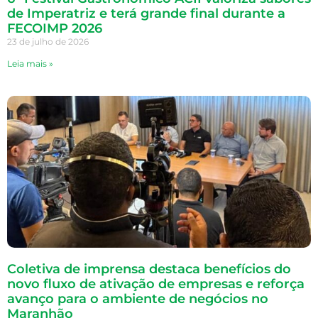
de Imperatriz e terá grande final durante a
FECOIMP 2026
23 de julho de 2026
Leia mais »
Coletiva de imprensa destaca benefícios do
novo fluxo de ativação de empresas e reforça
avanço para o ambiente de negócios no
Maranhão