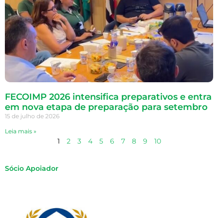
FECOIMP 2026 intensifica preparativos e entra
em nova etapa de preparação para setembro
15 de julho de 2026
Leia mais »
1
2
3
4
5
6
7
8
9
10
Sócio Apoiador