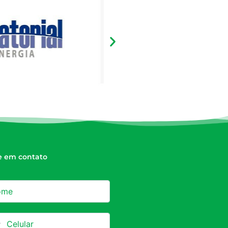
e em contato
azil +55