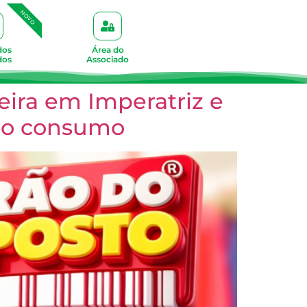
NOVO
dos
Área do
dos
Associado
ira em Imperatriz e
 no consumo