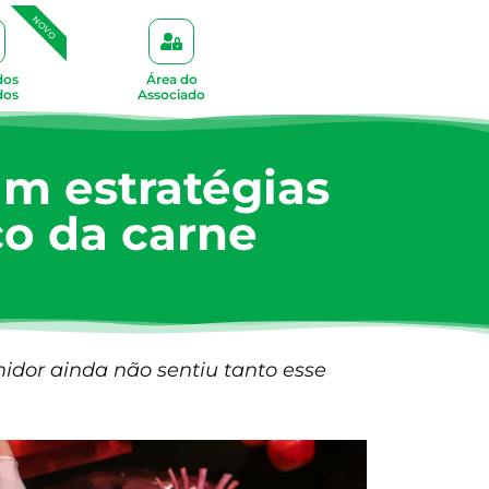
NOVO
dos
Área do
dos
Associado
m estratégias
ço da carne
idor ainda não sentiu tanto esse