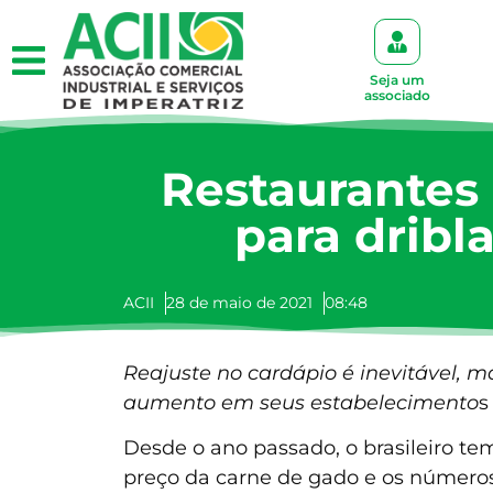
Seja um
associado
Restaurantes
para dribl
ACII
28 de maio de 2021
08:48
Reajuste no cardápio é inevitável, 
aumento em seus estabelecimento
s
Desde o ano passado, o brasileiro te
preço da carne de gado e os número