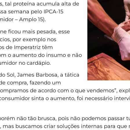
, tal proteína acumula alta de
ssa semana pelo IPCA-15
idor – Amplo 15).
rne ficou mais pesada, esse
ios, por exemplo nos
os de Imperatriz têm
 com o aumento do insumo e não
umidor no cardápio.
o Sol, James Barbosa, a tática
a de compra, fazendo um
Compramos de acordo com o que vendemos”, explic
 consumidor sinta o aumento, foi necessário interv
orém não tão brusca, pois não podemos passar tu
 mas buscamos criar soluções internas para que