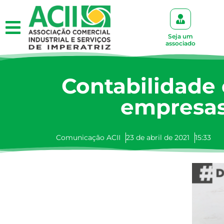
Seja um
associado
Contabilidade
empresas
Comunicação ACII
23 de abril de 2021
15:33