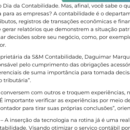
ia da Contabilidade. Mas, afinal, você sabe o qu
ia para as empresas? A contabilidade é o departam
ributos, registros de transações econômicas e fi
e gerar relatórios que demonstrem a situação patri
r decisões sobre seu negócio, como, por exemplo,
or.
oprietária da S&M Contabilidade, Daguimar Marqu
ponsável pelo cumprimento das obrigações acessó
erenciais de suma importância para tomada decis
tributária”.
s conversem com outros e troquem experiências, 
“É importante verificar as experiências por meio 
contador para tirar suas próprias conclusões”, or
– A inserção da tecnologia na rotina já é uma re
ntabilidade. Visando otimizar o serviço contábil po