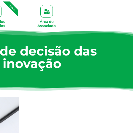
NOVO
dos
Área do
dos
Associado
de decisão das
 inovação