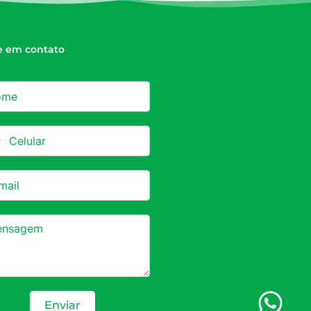
e em contato
azil +55
Enviar