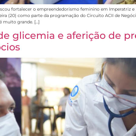
cou fortalecer o empreendedorismo feminino em Imperatriz e r
feira (20) como parte da programação do Circuito ACII de Negóc
 muito grande. […]
 de glicemia e aferição de p
ócios