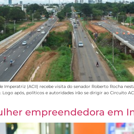
e Imperatriz (ACII) recebe visita do senador Roberto Rocha nesta s
 Logo após, políticos e autoridades irão se dirigir ao Circuito A
mulher empreendedora em I