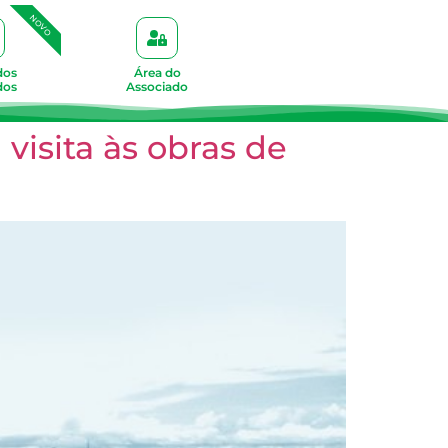
NOVO
dos
Área do
dos
Associado
visita às obras de