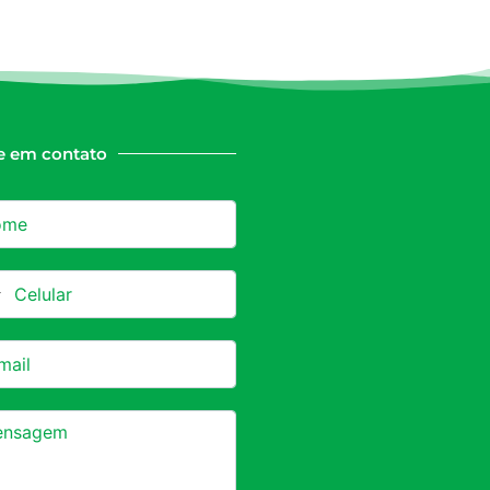
e em contato
azil +55