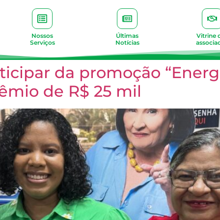
Nossos
Últimas
Vitrine 
Serviços
Notícias
associa
rticipar da promoção “Energ
êmio de R$ 25 mil