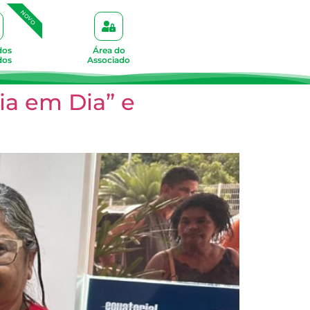
NOVO
dos
Área do
dos
Associado
ia em Dia” e