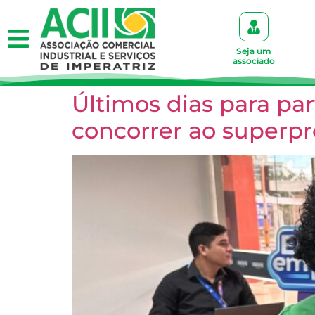
Seja um
associado
Últimos dias para pa
concorrer ao superpr