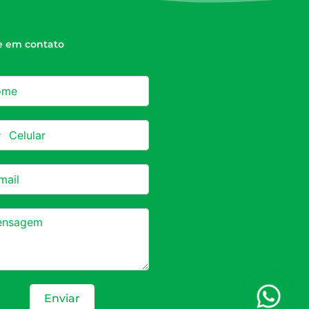
e em contato
azil +55
Enviar