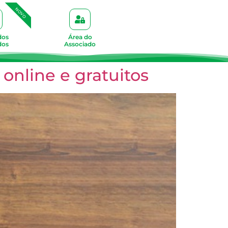
NOVO
dos
Área do
dos
Associado
online e gratuitos