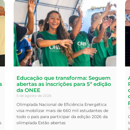
Educação que transforma: Seguem
s
abertas as inscrições para 5ª edição
da ONEE
5 de agosto de 2026
Olimpíada Nacional de Eficiência Energética
3
visa mobilizar mais de 660 mil estudantes de
todo o país para participar da edição 2026 da
s
olimpíada Estão abertas
i