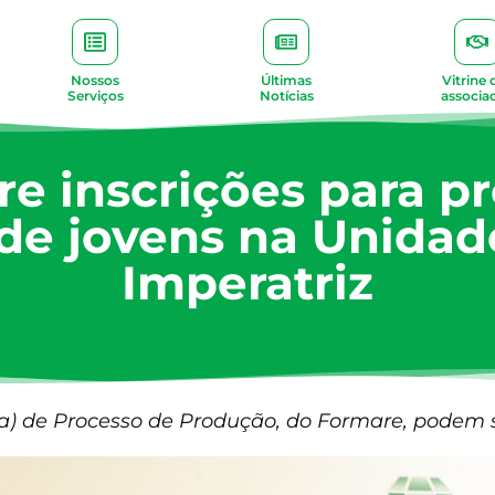
Nossos
Últimas
Vitrine 
Serviços
Notícias
associa
re inscrições para p
 de jovens na Unida
Imperatriz
a) de Processo de Produção, do Formare, podem ser