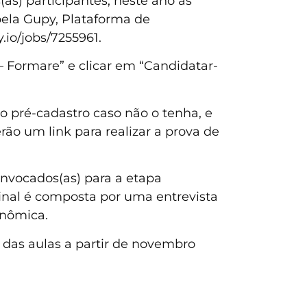
s) participantes, neste ano as
pela Gupy, Plataforma de
.io/jobs/7255961.
 – Formare” e clicar em “Candidatar-
 o pré-cadastro caso não o tenha, e
erão um link para realizar a prova de
convocados(as) para a etapa
final é composta por uma entrevista
onômica.
o das aulas a partir de novembro