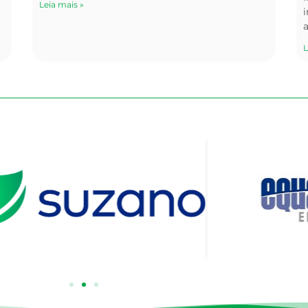
Leia mais »
i
L