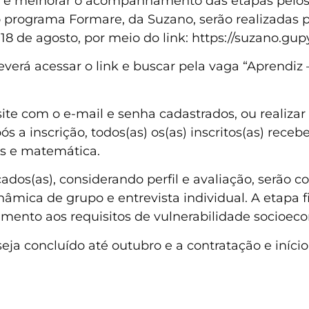
o e melhorar o acompanhamento das etapas pelos(a
do programa Formare, da Suzano, serão realizadas 
 de agosto, por meio do link: https://suzano.gupy
deverá acessar o link e buscar pela vaga “Aprendiz
site com o e-mail e senha cadastrados, ou realizar
s a inscrição, todos(as) os(as) inscritos(as) receb
s e matemática.
cados(as), considerando perfil e avaliação, serão 
nâmica de grupo e entrevista individual. A etapa 
imento aos requisitos de vulnerabilidade socioec
seja concluído até outubro e a contratação e iníci