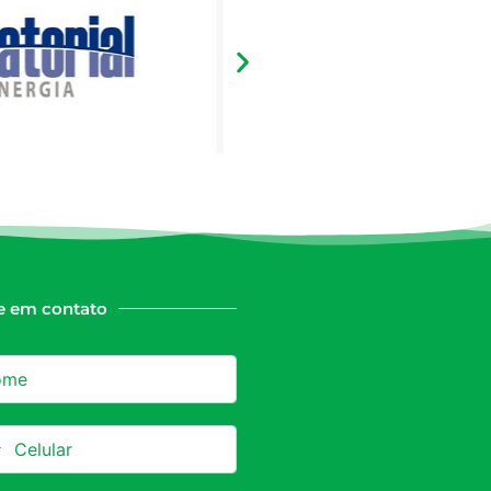
e em contato
azil +55