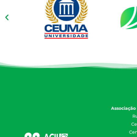
Associação 
Ru
Ce
Cen