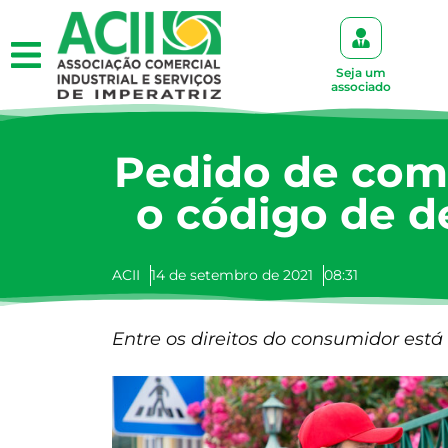
Seja um
associado
Pedido de com
o código de d
ACII
14 de setembro de 2021
08:31
Entre os direitos do consumidor está