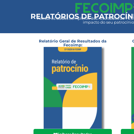
RELATÓRIOS DE PATROCÍNI
Acesse os dados completos dos resultados da FE
impacto do seu patrocínio
Relatório Geral de Resultados da
Fecoimp: