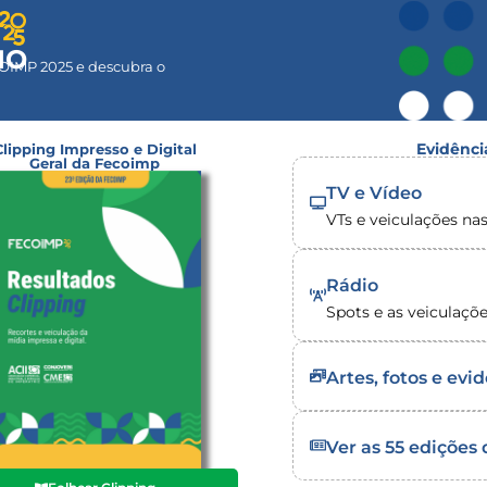
O​
COIMP 2025 e descubra o
Evidênci
Clipping Impresso e Digital
Geral da Fecoimp
TV e Vídeo
VTs e veiculações nas
Rádio
Spots e as veiculaçõe
Artes, fotos e evi
Ver as 55 edições