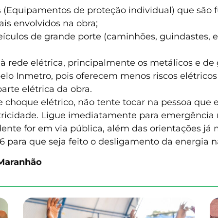
Is (Equipamentos de proteção individual) que são 
ais envolvidos na obra;
culos de grande porte (caminhões, guindastes, e
 rede elétrica, principalmente os metálicos e de 
 pelo Inmetro, pois oferecem menos riscos elétrico
rte elétrica da obra.
 choque elétrico, não tente tocar na pessoa que 
letricidade. Ligue imediatamente para emergência 
ente for em via pública, além das orientações já m
116 para que seja feito o desligamento da energia 
 Maranhão