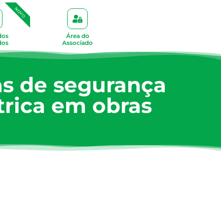
NOVO
dos
Área do
dos
Associado
as de segurança
trica em obras