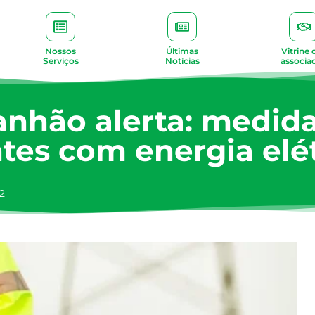
Nossos
Últimas
Vitrine 
Serviços
Notícias
associa
anhão alerta: medid
tes com energia elé
12