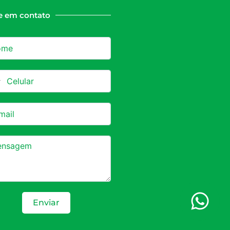
e em contato
azil +55
Enviar