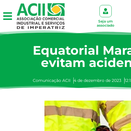
Seja um
associado
Equatorial Mar
evitam aciden
Comunicação ACII
4 de dezembro de 2023
12: