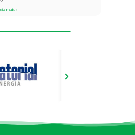
ao
eia mais »