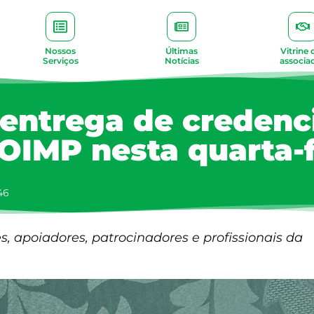
Nossos
Últimas
Vitrine 
Serviços
Notícias
associa
 entrega de credenc
OIMP nesta quarta-f
46
s, apoiadores, patrocinadores e profissionais da