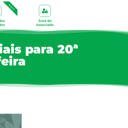
NOVO
dos
Área do
dos
Associado
iais para 20ª
eira