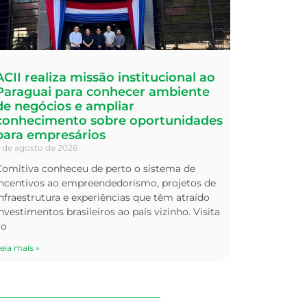
ACII realiza missão institucional ao
Paraguai para conhecer ambiente
de negócios e ampliar
conhecimento sobre oportunidades
para empresários
 de agosto de 2026
Comitiva conheceu de perto o sistema de
incentivos ao empreendedorismo, projetos de
nfraestrutura e experiências que têm atraído
nvestimentos brasileiros ao país vizinho. Visita
ao
eia mais »