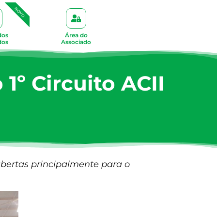
NOVO
dos
Área do
dos
Associado
1º Circuito ACII
abertas principalmente para o