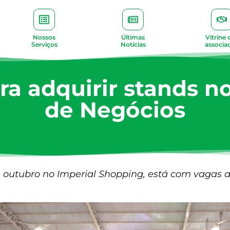
Nossos
Últimas
Vitrine 
Serviços
Notícias
associa
ra adquirir stands no 
de Negócios
e outubro no Imperial Shopping, está com vagas 