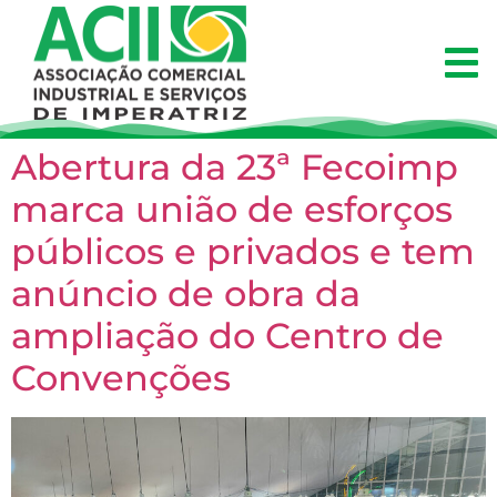
Abertura da 23ª Fecoimp
marca união de esforços
públicos e privados e tem
anúncio de obra da
ampliação do Centro de
Convenções