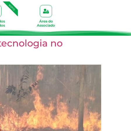
NOVO
dos
Área do
dos
Associado
tecnologia no