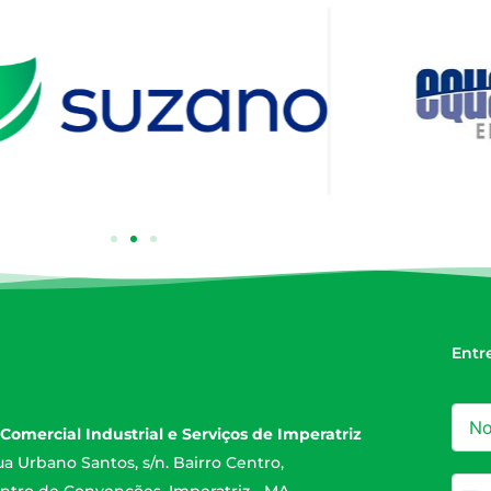
Entr
Comercial Industrial e Serviços de Imperatriz
a Urbano Santos, s/n. Bairro Centro,
ntro de Convenções. Imperatriz - MA