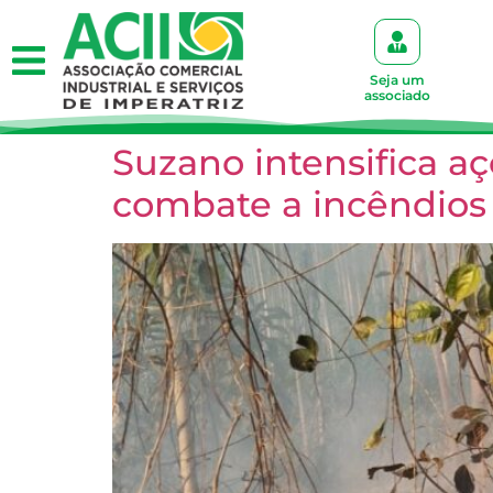
Seja um
associado
Suzano intensifica a
combate a incêndios f