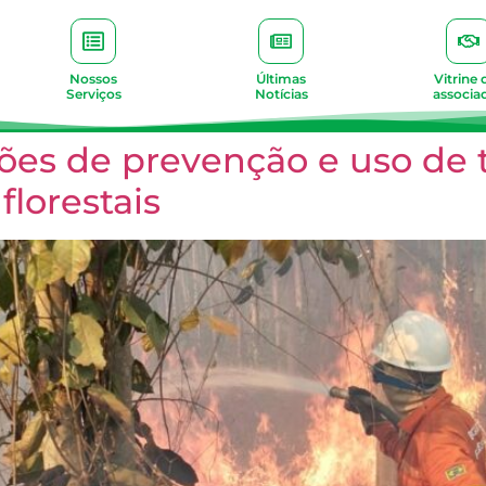
Nossos
Últimas
Vitrine 
Serviços
Notícias
associa
ções de prevenção e uso de 
lorestais