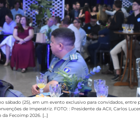
o sábado (25), em um evento exclusivo para convidados, entre pa
venções de Imperatriz. FOTO: : Presidente da ACII, Carlos Luce
 da Fecoimp 2026. […]