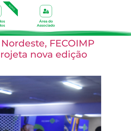
NOVO
dos
Área do
dos
Associado
 e Nordeste, FECOIMP
rojeta nova edição