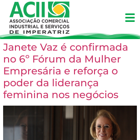
Janete Vaz é confirmada
no 6º Fórum da Mulher
Empresária e reforça o
poder da liderança
feminina nos negócios