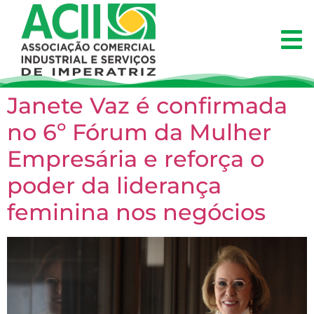
Janete Vaz é confirmada
no 6º Fórum da Mulher
Empresária e reforça o
poder da liderança
feminina nos negócios