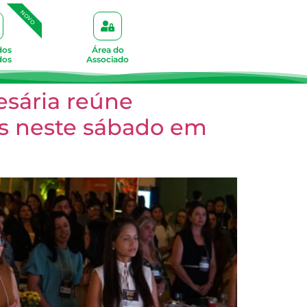
NOVO
dos
Área do
dos
Associado
sária reúne
os neste sábado em