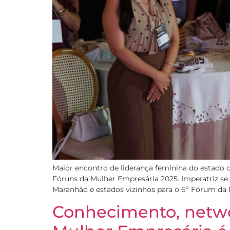
Maior encontro de liderança feminina do estado c
Fóruns da Mulher Empresária 2025. Imperatriz se 
Maranhão e estados vizinhos para o 6º Fórum da
Conhecimento, networ