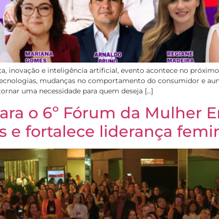
, inovação e inteligência artificial, evento acontece no próxim
tecnologias, mudanças no comportamento do consumidor e aum
 tornar uma necessidade para quem deseja […]
ara o 6º Fórum da Mulher E
 e fortalece liderança fem