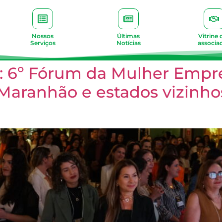
Nossos
Últimas
Vitrine 
Serviços
Notícias
associa
: 6º Fórum da Mulher Empre
 Maranhão e estados vizinh