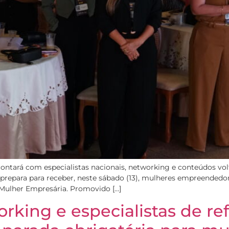
ontará com especialistas nacionais, networking e conteúdos vol
prepara para receber, neste sábado (13), mulheres empreendedora
 Mulher Empresária. Promovido […]
king e especialistas de ref