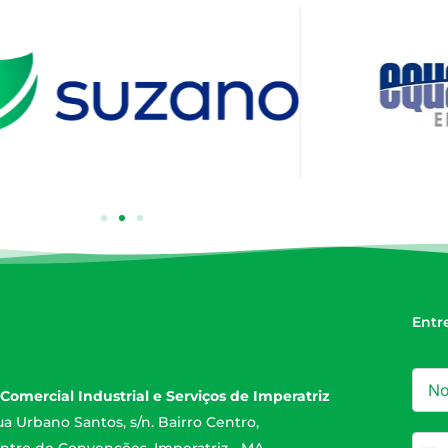
Entr
Comercial Industrial e Serviços de Imperatriz
a Urbano Santos, s/n. Bairro Centro,
ntro de Convenções. Imperatriz - MA