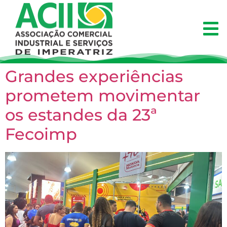
Grandes experiências
prometem movimentar
os estandes da 23ª
Fecoimp