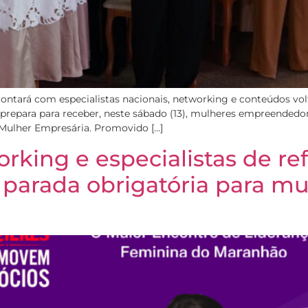
ontará com especialistas nacionais, networking e conteúdos vol
prepara para receber, neste sábado (13), mulheres empreendedora
 Mulher Empresária. Promovido […]
king e especialistas de ref
 parada obrigatória para m