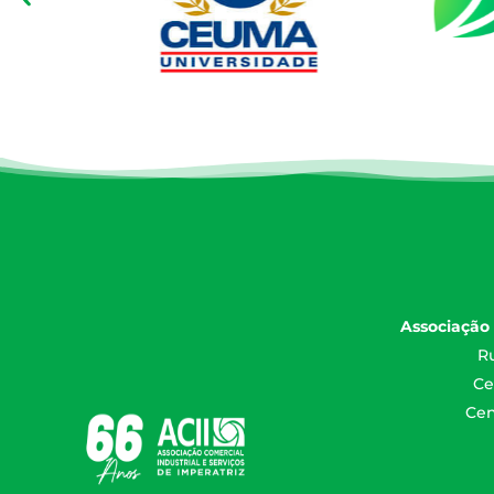
Associação 
Ru
Ce
Cen