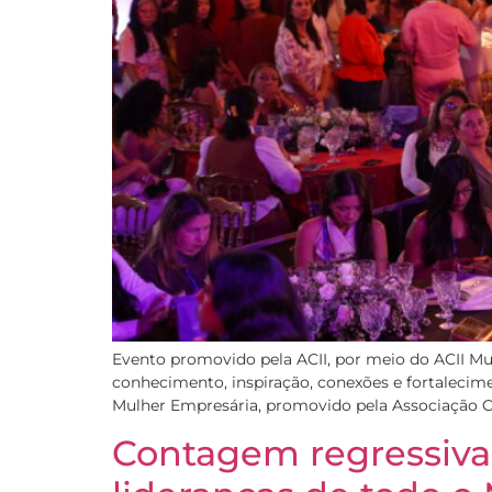
Evento promovido pela ACII, por meio do ACII M
conhecimento, inspiração, conexões e fortalecim
Mulher Empresária, promovido pela Associação Com
Contagem regressiva