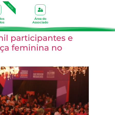
NOVO
dos
Área do
dos
Associado
l participantes e
nça feminina no