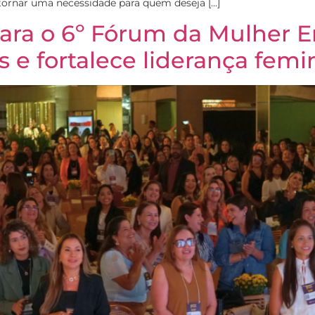
 tornar uma necessidade para quem deseja […]
ara o 6º Fórum da Mulher E
 e fortalece liderança fem