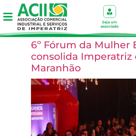
Seja um
associado
6º Fórum da Mulher E
consolida Imperatriz
Maranhão