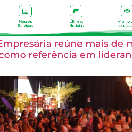
Nossos
Últimas
Vitrine 
Serviços
Notícias
associa
mpresária reúne mais de mi
 como referência em lidera