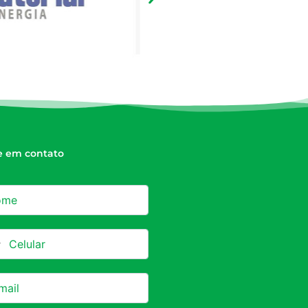
e em contato
azil +55