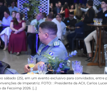
o sábado (25), em um evento exclusivo para convidados, entre pa
venções de Imperatriz. FOTO: : Presidente da ACII, Carlos Luce
 da Fecoimp 2026. […]