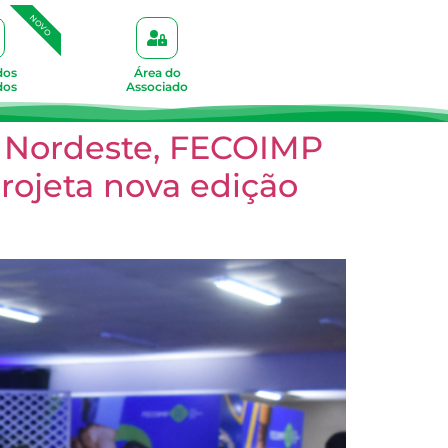
NOVO
dos
Área do
dos
Associado
 e Nordeste, FECOIMP
rojeta nova edição