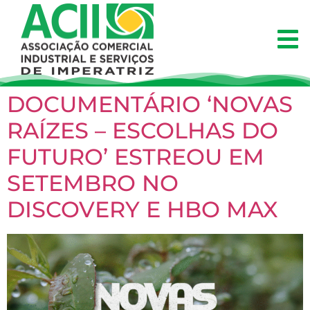
DOCUMENTÁRIO ‘NOVAS
RAÍZES – ESCOLHAS DO
FUTURO’ ESTREOU EM
SETEMBRO NO
DISCOVERY E HBO MAX