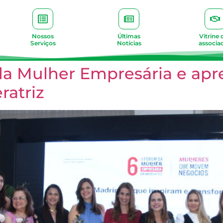
Nossos
Últimas
Vitrine 
Serviços
Notícias
associa
da Mulher Empresária e apr
ratriz