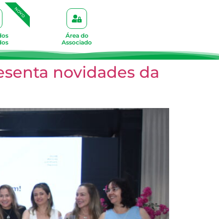
NOVO
dos
Área do
dos
Associado
esenta novidades da