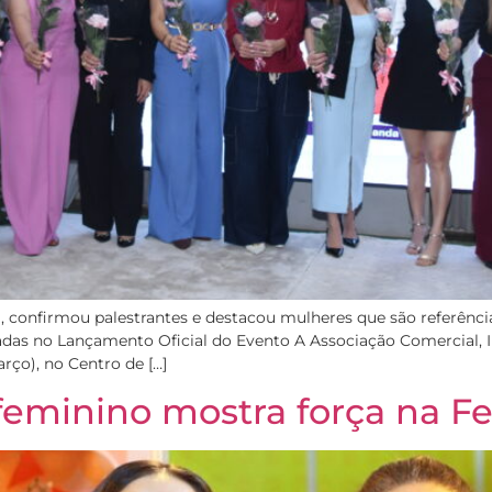
a, confirmou palestrantes e destacou mulheres que são referê
as no Lançamento Oficial do Evento A Associação Comercial, Indu
arço), no Centro de […]
minino mostra força na F