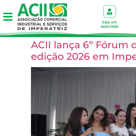
Seja um
associado
ACII lança 6º Fórum 
edição 2026 em Impe