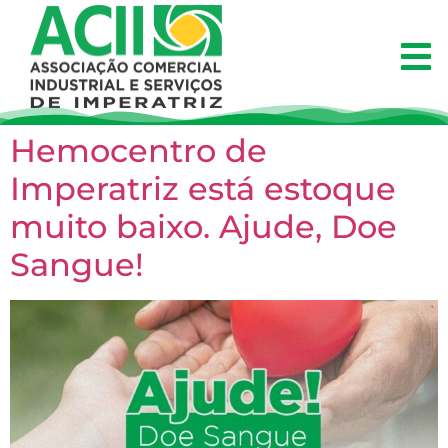
Hemocentro de
Imperatriz está estoque
muito baixo. Ajude, Doe
Sangue!