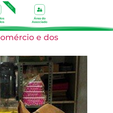
NOVO
dos
Área do
dos
Associado
comércio e dos