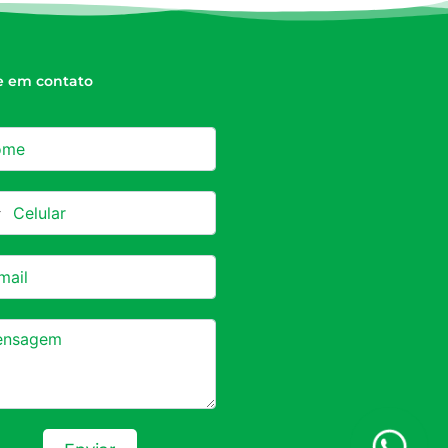
e em contato
azil +55