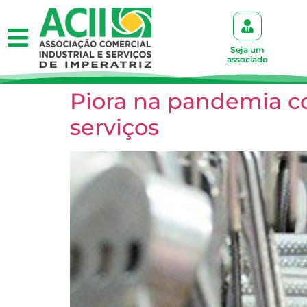
Seja um
associado
Piora na pandemia c
serviços