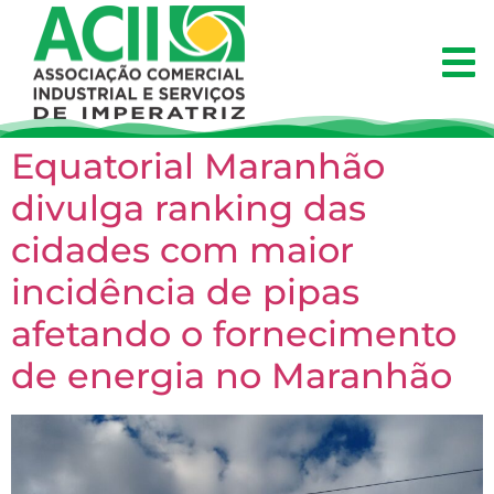
Equatorial Maranhão
divulga ranking das
cidades com maior
incidência de pipas
afetando o fornecimento
de energia no Maranhão