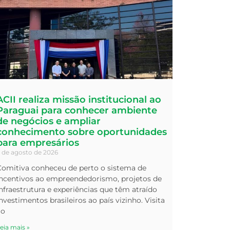
ACII realiza missão institucional ao
Paraguai para conhecer ambiente
de negócios e ampliar
conhecimento sobre oportunidades
para empresários
 de agosto de 2026
Comitiva conheceu de perto o sistema de
incentivos ao empreendedorismo, projetos de
nfraestrutura e experiências que têm atraído
nvestimentos brasileiros ao país vizinho. Visita
ao
eia mais »