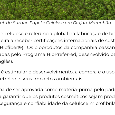
tal- da Suzano Papel e Celulose em Grajaú, Maranhão.
 celulose e referência global na fabricação de bi
eira a receber certificações internacionais de sust
 (Biofiber®). Os bioprodutos da companhia passam 
tadas pelo Programa BioPreferred, desenvolvido p
glês).
 é estimular o desenvolvimento, a compra e o uso
petróleo e seus impactos ambientais.
aba de ser aprovada como matéria-prima pelo p
a garantir que os produtos cosméticos sejam prod
egurança e confiabilidade da celulose microfibril