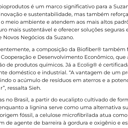
 bioprodutos é um marco significativo para a Suz
m inovação e sustentabilidade, mas também refor
 o meio ambiente e atendem aos mais altos padrõ
ro mais sustentável e oferecer soluções seguras e
 de Novos Negócios da Suzano.
recentemente, a composição da Biofiber® também 
a Cooperação e Desenvolvimento Econômico, que a
 de produtos químicos. Já a Ecolig® é certificad
e doméstico e industrial. “A vantagem de um p
indo o acúmulo de resíduos em aterros e a potenc
r”, ressalta Sieh.
as no Brasil, a partir do eucalipto cultivado de f
enquanto a lignina serve como uma alternativa su
origem fóssil, a celulose microfibrilada atua como
m de agente de barreira à gordura e oxigênio e es