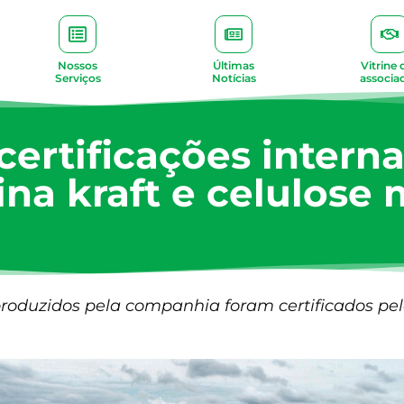
Nossos
Últimas
Vitrine 
Serviços
Notícias
associa
ertificações interna
ina kraft e celulose 
produzidos pela companhia foram certificados p