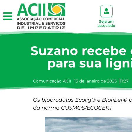
Seja um
associado
Suzano recebe c
para sua lign
Comunicação ACII
13 de janeiro de 2025
11:27
Os bioprodutos Ecolig® e Biofiber® 
da norma COSMOS/ECOCERT