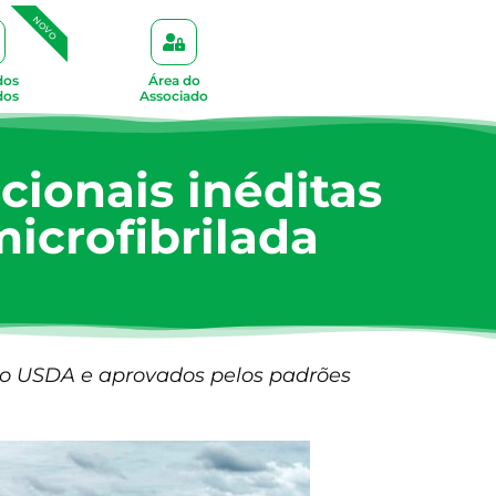
NOVO
dos
Área do
dos
Associado
cionais inéditas
microfibrilada
elo USDA e aprovados pelos padrões