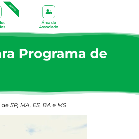
NOVO
dos
Área do
dos
Associado
ara Programa de
s de SP, MA, ES, BA e MS