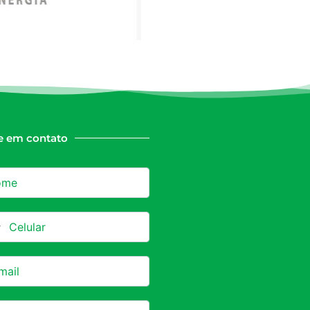
e em contato
azil +55