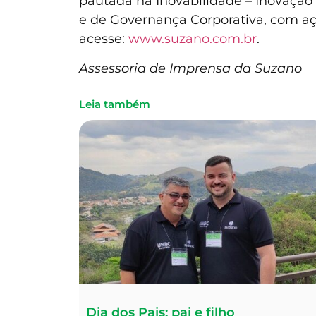
pautada na Inovabilidade – Inovação 
e de Governança Corporativa, com aç
acesse:
www.suzano.com.br
.
Assessoria de Imprensa da Suzano
Leia também
Dia dos Pais: pai e filho