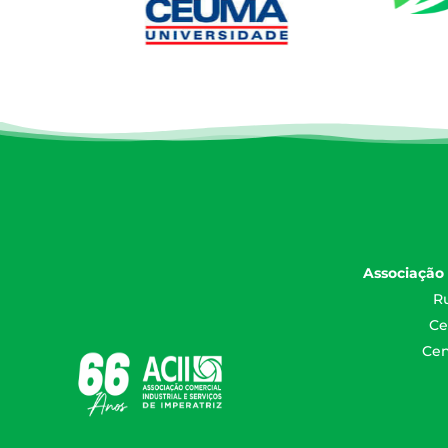
Associação 
Ru
Ce
Cen