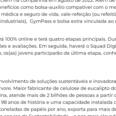
 iniciem na companhia em agosto de 2022. Além d
nefícios como bolsa-auxílio compatível com o merc
médica e seguro de vida, vale-refeição (ou refeitór
 industriais), GymPass e bolsa extra vinculada a
á 100% online e terá quatro etapas principais. Du
ições e avaliações. Em seguida, haverá o Squad Dig
o, os(as) jovens participarão da última etapa, c
envolvimento de soluções sustentáveis e inovador
 árvore. Maior fabricante de celulose de eucalipt
a, atende mais de 2 bilhões de pessoas a partir d
98 anos de história e uma capacidade instalada d
toneladas de papéis por ano, exporta para mais d