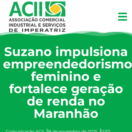
Suzano impulsiona
empreendedorism
feminino e
fortalece geração
de renda no
Maranhão
Comunicação ACII
19 de novembro de 2025
12:57