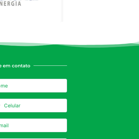
e em contato
azil +55