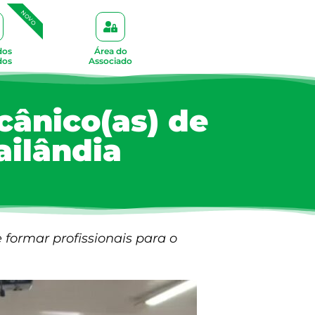
NOVO
dos
Área do
dos
Associado
ânico(as) de
ailândia
 formar profissionais para o