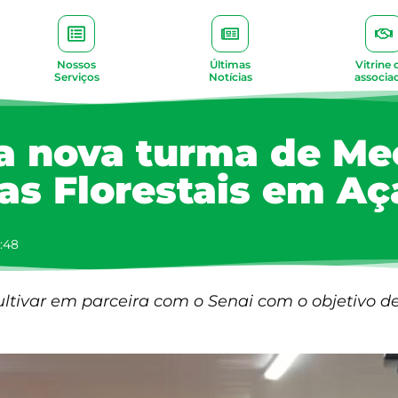
Nossos
Últimas
Vitrine 
Serviços
Notícias
associa
a nova turma de Mec
s Florestais em Aç
5:48
ultivar em parceira com o Senai com o objetivo de