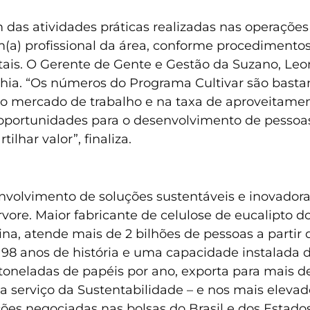
 das atividades práticas realizadas nas operações
m(a) profissional da área, conforme procedimento
is. O Gerente de Gente e Gestão da Suzano, Leona
ia. “Os números do Programa Cultivar são basta
a o mercado de trabalho e na taxa de aproveitame
portunidades para o desenvolvimento de pessoas 
ilhar valor”, finaliza.
envolvimento de soluções sustentáveis e inovador
 árvore. Maior fabricante de celulose de eucalipt
a, atende mais de 2 bilhões de pessoas a partir d
 98 anos de história e uma capacidade instalada 
toneladas de papéis por ano, exporta para mais d
a serviço da Sustentabilidade – e nos mais elevad
ões negociadas nas bolsas do Brasil e dos Estado