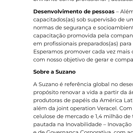
Desenvolvimento de pessoas
– Além
capacitados(as) sob supervisão de u
normas de segurança e socioambienta
capacitação promovida pela companh
em profissionais preparados(as) par
Esperamos promover cada vez mais o
com nosso objetivo de gerar e compart
Sobre a Suzano
A Suzano é referência global no des
propósito renovar a vida a partir da
produtoras de papéis da América Latin
além da joint operation Veracel. Com
celulose de mercado e 1,4 milhão de 
pautada na Inovabilidade – Inovação 
e de Governança Corporativa, com aç