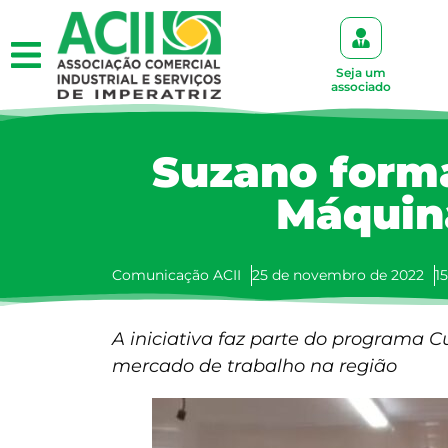
Seja um
associado
Suzano form
Máquina
Comunicação ACII
25 de novembro de 2022
1
A iniciativa faz parte do programa C
mercado de trabalho na região