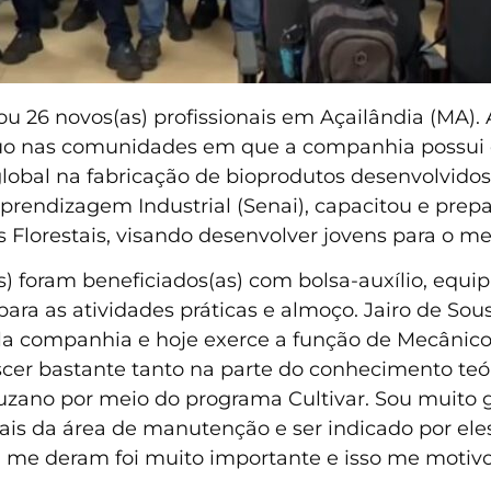
 26 novos(as) profissionais em Açailândia (MA). A
o nas comunidades em que a companhia possui op
global na fabricação de bioprodutos desenvolvidos 
prendizagem Industrial (Senai), capacitou e prepar
 Florestais, visando desenvolver jovens para o m
s) foram beneficiados(as) com bolsa-auxílio, equi
para as atividades práticas e almoço. Jairo de Sou
ela companhia e hoje exerce a função de Mecânico
scer bastante tanto na parte do conhecimento teó
zano por meio do programa Cultivar. Sou muito gr
is da área de manutenção e ser indicado por eles 
 me deram foi muito importante e isso me motivou
.