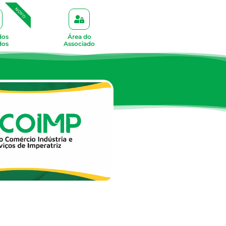
NOVO
dos
Área do
dos
Associado