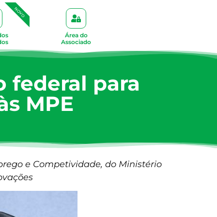
NOVO
dos
Área do
dos
Associado
 federal para
 às MPE
prego e Competividade, do Ministério
novações