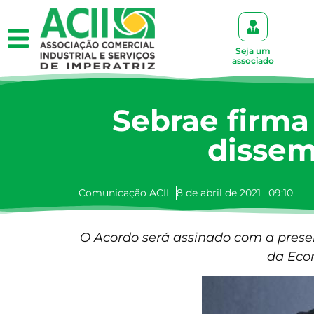
Seja um
associado
Sebrae firma
dissem
Comunicação ACII
8 de abril de 2021
09:10
O Acordo será assinado com a presen
da Econ