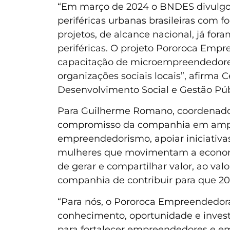
“Em março de 2024 o BNDES divulgou
periféricas urbanas brasileiras com
projetos, de alcance nacional, já f
periféricas. O projeto Pororoca Empr
capacitação de microempreendedores
organizações sociais locais”, afirma
Desenvolvimento Social e Gestão Pú
Para Guilherme Romano, coordenador
compromisso da companhia em ampli
empreendedorismo, apoiar iniciativa
mulheres que movimentam a economia
de gerar e compartilhar valor, ao va
companhia de contribuir para que 200
“Para nós, o Pororoca Empreendedo
conhecimento, oportunidade e investi
para fortalecer empreendedores e em