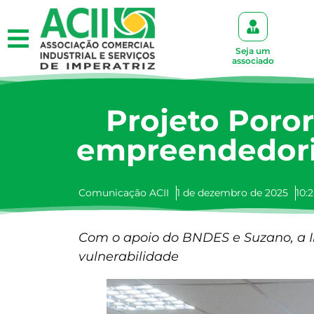
Seja um
associado
Projeto Poro
empreendedori
Comunicação ACII
1 de dezembro de 2025
10:
Com o apoio do BNDES e Suzano, a In
vulnerabilidade