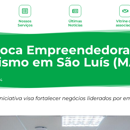
Nossos
Últimas
Vitrine 
Serviços
Notícias
associa
roca Empreendedora
smo em São Luís (MA
24
iciativa visa fortalecer negócios liderados por 