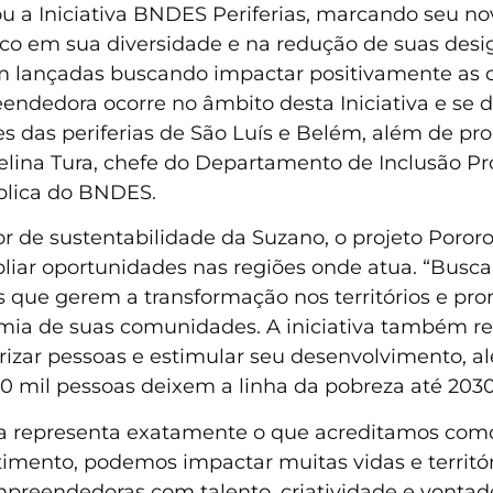
 a Iniciativa BNDES Periferias, marcando seu no
 foco em sua diversidade e na redução de suas de
oram lançadas buscando impactar positivamente as
eendedora ocorre no âmbito desta Iniciativa e se
 das periferias de São Luís e Belém, além de p
 Celina Tura, chefe do Departamento de Inclusão 
blica do BNDES.
 de sustentabilidade da Suzano, o projeto Poror
ar oportunidades nas regiões onde atua. “Busca
s que gerem a transformação nos territórios e pr
 de suas comunidades. A iniciativa também refl
lorizar pessoas e estimular seu desenvolvimento, 
 mil pessoas deixem a linha da pobreza até 2030”
ra representa exatamente o que acreditamos com
mento, podemos impactar muitas vidas e territóri
preendedoras com talento, criatividade e vontad