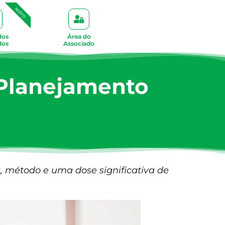
NOVO
dos
Área do
dos
Associado
 Planejamento
a, método e uma dose significativa de