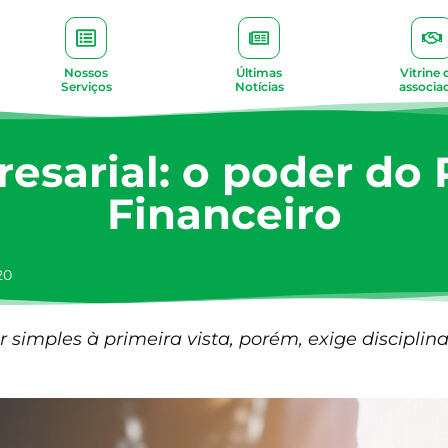
Nossos
Últimas
Vitrine 
Serviços
Notícias
associa
esarial: o poder do
Financeiro
20
 simples à primeira vista, porém, exige disciplin