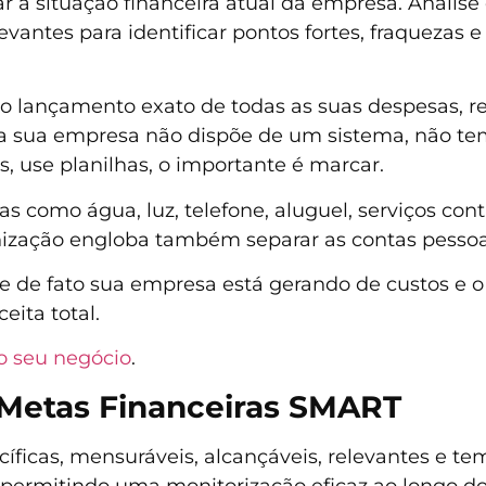
ar a situação financeira atual da empresa. Análise
levantes para identificar pontos fortes, fraquezas 
elo lançamento exato de todas as suas despesas, re
 a sua empresa não dispõe de um sistema, não te
, use planilhas, o importante é marcar.
 como água, luz, telefone, aluguel, serviços contá
anização engloba também separar as contas pesso
 de fato sua empresa está gerando de custos e o 
eita total.
o seu negócio
.
 Metas Financeiras SMART
íficas, mensuráveis, alcançáveis, relevantes e te
s, permitindo uma monitorização eficaz ao longo d