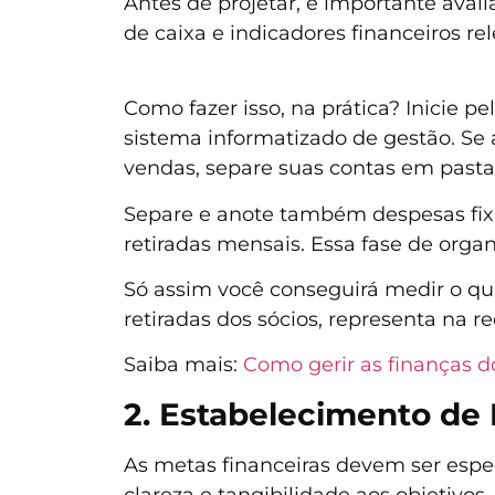
Antes de projetar, é importante avali
de caixa e indicadores financeiros re
Como fazer isso, na prática? Inicie p
sistema informatizado de gestão. Se
vendas, separe suas contas em pastas
Separe e anote também despesas fixas
retiradas mensais. Essa fase de org
Só assim você conseguirá medir o que
retiradas dos sócios, representa na rec
Saiba mais:
Como gerir as finanças d
2. Estabelecimento de
As metas financeiras devem ser espec
clareza e tangibilidade aos objetivo