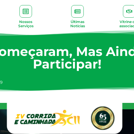
Nossos
Últimas
Vitrine 
Serviços
Notícias
associa
 Começaram, Mas Ain
Participar!
29