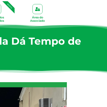
NOVO
dos
Área do
dos
Associado
da Dá Tempo de