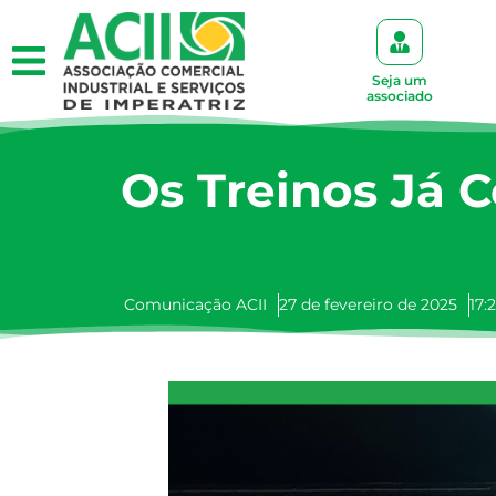
Seja um
associado
Os Treinos Já
Comunicação ACII
27 de fevereiro de 2025
17: