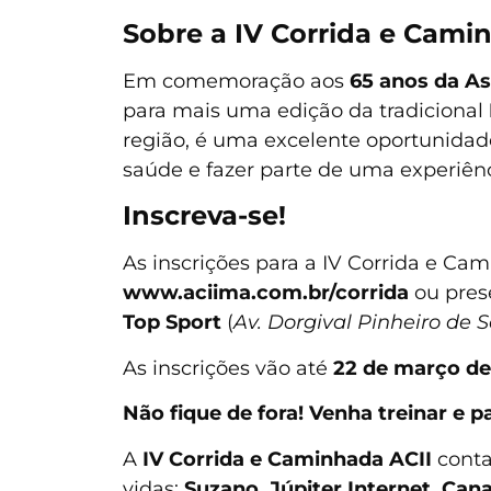
Sobre a IV Corrida e Cami
Em comemoração aos
65 anos da As
para mais uma edição da tradicional
região, é uma excelente oportunidade 
saúde e fazer parte de uma experiênc
Inscreva-se!
As inscrições para a IV Corrida e Cam
www.aciima.com.br/corrida
ou pres
Top Sport
(
Av. Dorgival Pinheiro de S
As inscrições vão até
22 de março de
Não fique de fora! Venha treinar e p
A
IV Corrida e Caminhada ACII
conta
vidas:
Suzano, Júpiter Internet, Can