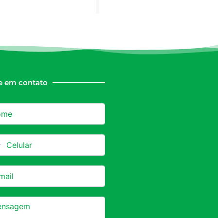
e em contato
azil +55