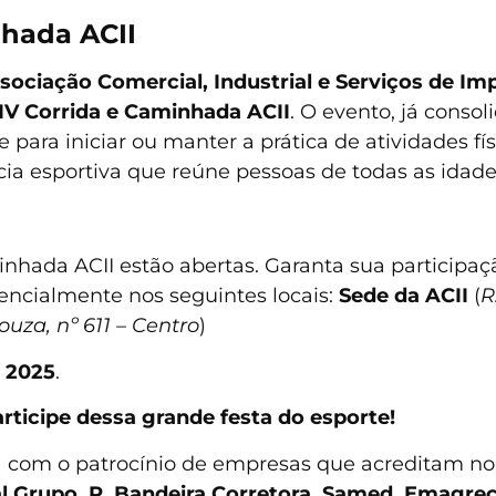
nhada ACII
sociação Comercial, Industrial e Serviços de Impe
IV Corrida e Caminhada ACII
. O evento, já conso
para iniciar ou manter a prática de atividades fís
ia esportiva que reúne pessoas de todas as idades
inhada ACII estão abertas. Garanta sua participaçã
encialmente nos seguintes locais:
Sede da ACII
(
R
ouza, nº 611 – Centro
)
 2025
.
articipe dessa grande festa do esporte!
 com o patrocínio de empresas que acreditam no 
al Grupo, R. Bandeira Corretora, Samed, Emagrec