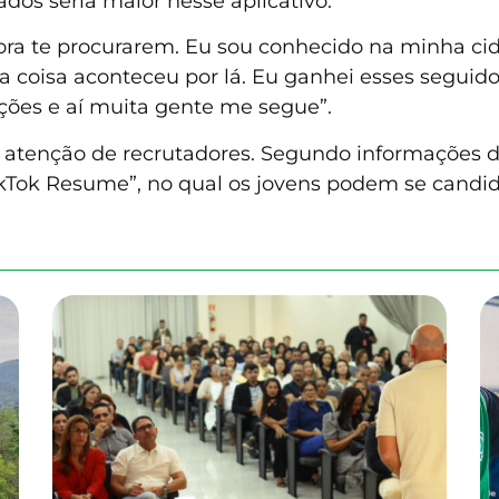
tados seria maior nesse aplicativo.
ora te procurarem. Eu sou conhecido na minha ci
a coisa aconteceu por lá. Eu ganhei esses seguid
ações e aí muita gente me segue”.
tenção de recrutadores. Segundo informações da
TikTok Resume”, no qual os jovens podem se cand