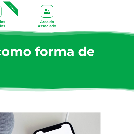
NOVO
dos
Área do
dos
Associado
 como forma de