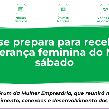
Nossos
Últimas
Vitrine 
Serviços
Notícias
associa
se prepara para rec
derança feminina do
sábado
Fórum da Mulher Empresária, que reunirá 
imento, conexões e desenvolvimento dos