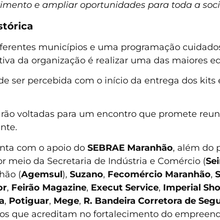
vimento e ampliar oportunidades para toda a soc
stórica
iferentes municípios e uma programação cuidado
iva da organização é realizar uma das maiores ed
e ser percebida com o início da entrega dos kit
rão voltadas para um encontro que promete reunir
nte.
onta com o apoio do
SEBRAE Maranhão
, além do 
r meio da Secretaria de Indústria e Comércio (
Se
hão (
Agemsul
),
Suzano
,
Fecomércio Maranhão
,
or
,
Feirão Magazine
,
Execut Service
,
Imperial Sh
a
,
Potiguar
,
Mege
,
R. Bandeira Corretora de Segu
ros que acreditam no fortalecimento do empreen