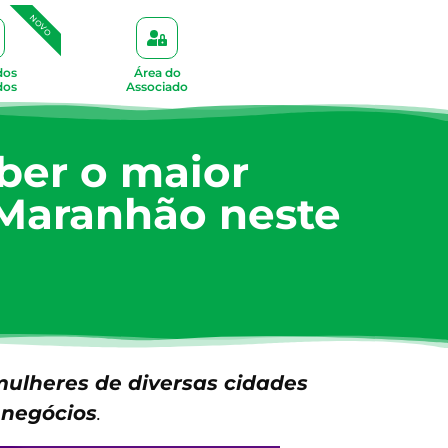
NOVO
dos
Área do
dos
Associado
eber o maior
 Maranhão neste
mulheres de diversas cidades
 negócios
.