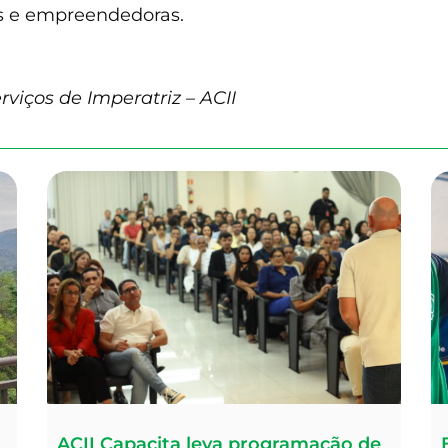
s e empreendedoras.
rviços de Imperatriz – ACII
ACII Capacita leva programação de