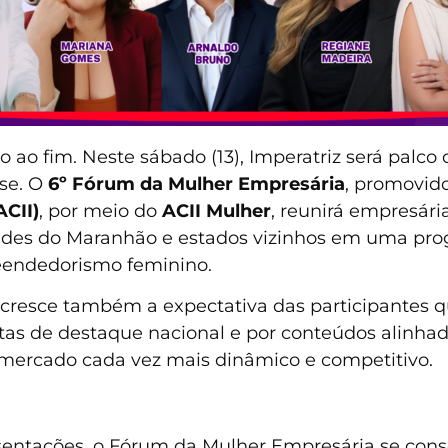
 ao fim. Neste sábado (13), Imperatriz será palc
se. O
6º Fórum da Mulher Empresária
, promovid
ACII)
, por meio do
ACII Mulher
, reunirá empresári
dades do Maranhão e estados vizinhos em uma pro
reendedorismo feminino.
 cresce também a expectativa das participantes 
tas de destaque nacional e por conteúdos alinhad
rcado cada vez mais dinâmico e competitivo.
entações, o Fórum da Mulher Empresária se con