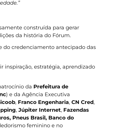
iedade.”
samente construída para gerar
ições da história do Fórum.
s e do credenciamento antecipado das
 inspiração, estratégia, aprendizado
patrocínio da
Prefeitura de
inc
) e da Agência Executiva
Sicoob
,
Franco Engenharia
,
CN Cred
,
opping
,
Júpiter Internet
,
Fazendas
ros, Pneus Brasil, Banco do
dedorismo feminino e no