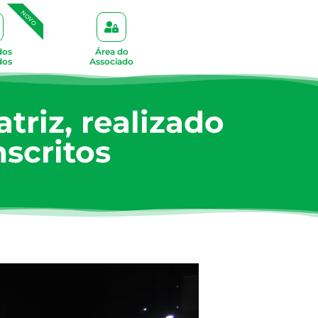
NOVO
dos
Área do
dos
Associado
triz, realizado
nscritos