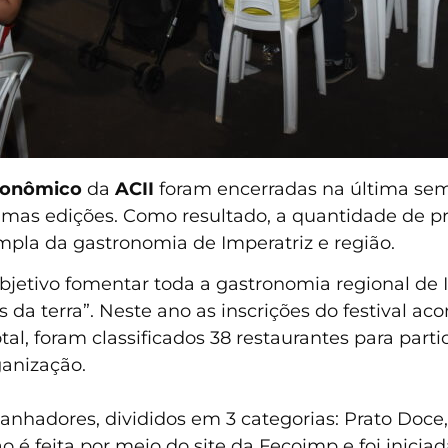
tronômico
da
ACII
foram encerradas na última sem
timas edições. Como resultado, a quantidade de p
pla da gastronomia de Imperatriz e região.
etivo fomentar toda a gastronomia regional de Imp
da terra”. Neste ano as inscrições do festival ac
tal, foram classificados 38 restaurantes para part
ganização.
 ganhadores, divididos em 3 categorias: Prato Doc
ção é feita por meio do site da Fecoimp e foi inici