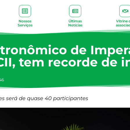
Nossos
Últimas
Vitrine 
Serviços
Notícias
associa
astronômico de Impera
II, tem recorde de i
46
s será de quase 40 participantes