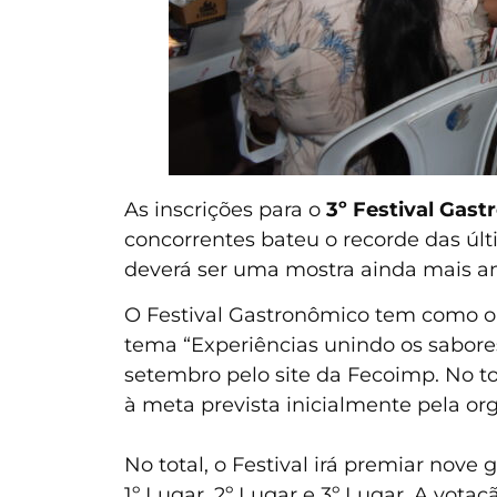
As inscrições para o
3º Festival Gas
concorrentes bateu o recorde das úl
deverá ser uma mostra ainda mais am
O Festival Gastronômico tem como obj
tema “Experiências unindo os sabores 
setembro pelo site da Fecoimp. No to
à meta prevista inicialmente pela or
No total, o Festival irá premiar nove
1º Lugar, 2º Lugar e 3º Lugar. A vota