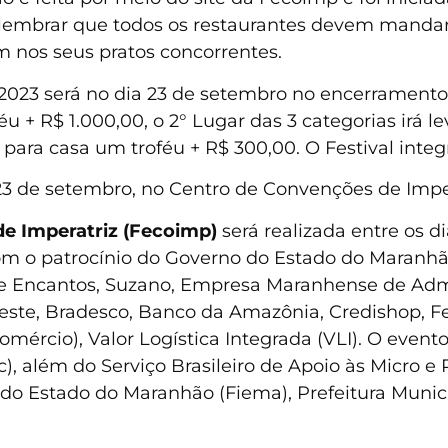
 lembrar que todos os restaurantes devem mandar 
 nos seus pratos concorrentes.
2023 será no dia 23 de setembro no encerramento 
féu + R$ 1.000,00, o 2° Lugar das 3 categorias irá 
ar para casa um troféu + R$ 300,00. O Festival in
 23 de setembro, no Centro de Convenções de Imper
 de Imperatriz (Fecoimp)
será realizada entre os d
om o patrocínio do Governo do Estado do Maranhão
de Encantos, Suzano, Empresa Maranhense de Admi
este, Bradesco, Banco da Amazônia, Credishop, F
mércio), Valor Logística Integrada (VLI). O event
c), além do Serviço Brasileiro de Apoio às Micro
do Estado do Maranhão (Fiema), Prefeitura Municip