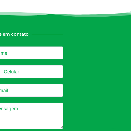
e em contato
azil +55