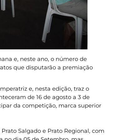
ana e, neste ano, o número de
ratos que disputarão a premiação
eratriz e, nesta edição, traz o
onteceram de 16 de agosto a 3 de
icipar da competição, marca superior
e, Prato Salgado e Prato Regional, com
ada no dia 05 de Setembro, mas