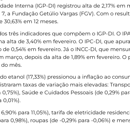
lidade Interna (IGP-DI) registrou alta de 2,17% e
ra, 7, a Fundação Getúlio Vargas (FGV). Com o res
e 30,63% em 12 meses.
dos três indicadores que compõem o IGP-DI. O IPA
alta de 3,40% em fevereiro. O IPC-DI, que apura 
 de 0,54% em fevereiro. Já o INCC-DI, que mensu
m março, depois da alta de 1,89% em fevereiro. O 
1 do mês.
e do etanol (17,33%) pressionou a inflação ao cons
gistraram taxas de variação mais elevadas: Transpo
0,75%), Saúde e Cuidados Pessoais (de 0,29% para
 0,01%).
,90% para 11,05%), tarifa de eletricidade residenci
para 0,98%), roupas (de -0,29% para -0,06%) e men