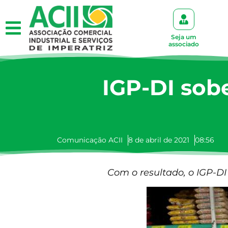
Seja um
associado
IGP-DI sob
Comunicação ACII
8 de abril de 2021
08:56
Com o resultado, o IGP-D