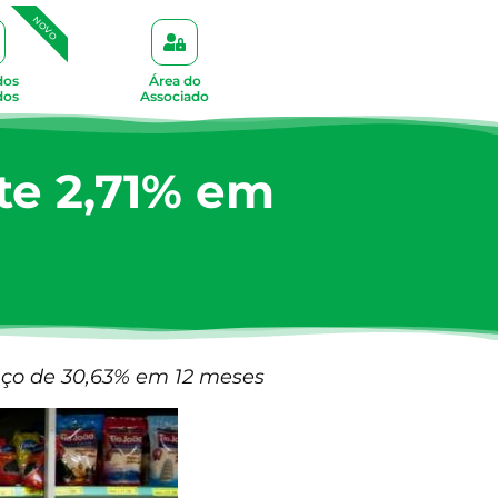
NOVO
dos
Área do
dos
Associado
te 2,71% em
nço de 30,63% em 12 meses