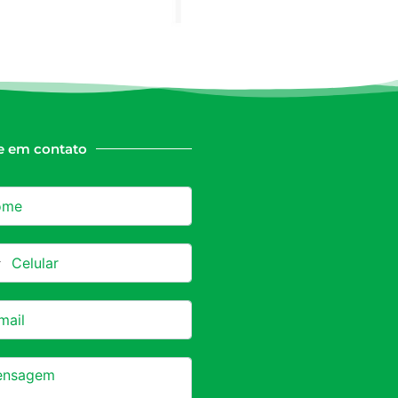
e em contato
azil +55