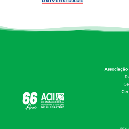
Associação 
Ru
Ce
Cen
Site