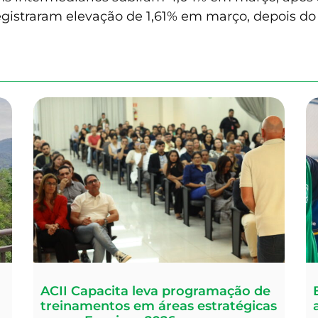
egistraram elevação de 1,61% em março, depois do
ACII Capacita leva programação de
treinamentos em áreas estratégicas