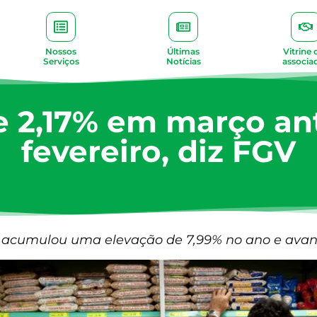
Nossos
Últimas
Vitrine 
Serviços
Notícias
associa
e 2,17% em março an
fevereiro, diz FGV
I acumulou uma elevação de 7,99% no ano e ava