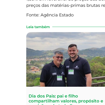
preços das matérias-primas brutas r
Fonte: Agência Estado
Leia também
Dia dos Pais: pai e filho
compartilham valores, propósito e