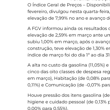
O Índice Geral de Preços – Disponibi
fevereiro, divulgou nesta quarta-fei
elevação de 7,99% no ano e avanço d
A FGV informou ainda os resultados 
elevação de 2,59% em março ante uma 
subiu 1,00% em março, após o avanço
construção, teve elevação de 1,30% e
índice de março foi do dia 1º ao dia 3
A alta no custo da gasolina (11,05%) 
cinco das oito classes de despesa re
em março), Habitação (de 0,08% para 
0,11%) e Comunicação (de -0,07% para
Houve pressão dos itens gasolina (de 6
higiene e cuidado pessoal (de 0,13% 
0,00% para 0,55%).