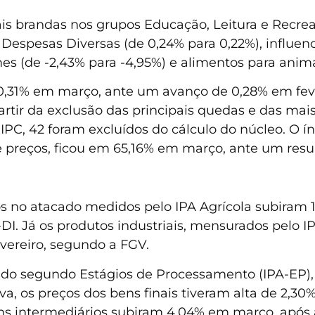
is brandas nos grupos Educação, Leitura e Recrea
Despesas Diversas (de 0,24% para 0,22%), influenc
mes (de -2,43% para -4,95%) e alimentos para anim
e 0,31% em março, ante um avanço de 0,28% em fev
rtir da exclusão das principais quedas e das mais
IPC, 42 foram excluídos do cálculo do núcleo. O í
preços, ficou em 65,16% em março, ante um resul
s no atacado medidos pelo IPA Agrícola subiram 
-DI. Já os produtos industriais, mensurados pelo 
vereiro, segundo a FGV.
ado segundo Estágios de Processamento (IPA-EP), 
va, os preços dos bens finais tiveram alta de 2,
ens intermediários subiram 4,04% em março, apó