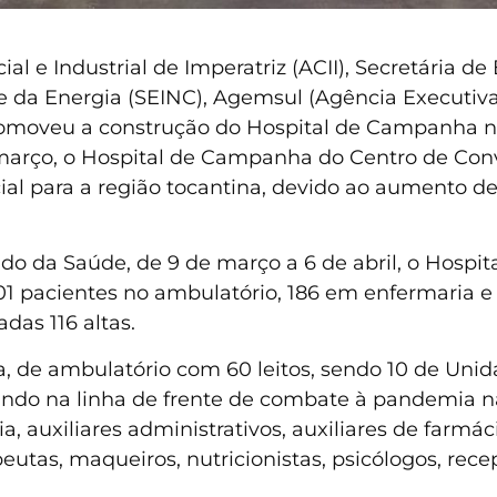
al e Industrial de Imperatriz (ACII), Secretária d
 e da Energia (SEINC), Agemsul (Agência Executiv
omoveu a construção do Hospital de Campanha n
março, o Hospital de Campanha do Centro de C
al para a região tocantina, devido ao aumento de
o da Saúde, de 9 de março a 6 de abril, o Hospita
 pacientes no ambulatório, 186 em enfermaria e 
das 116 altas.
, de ambulatório com 60 leitos, sendo 10 de Unid
uando na linha de frente de combate à pandemia n
a, auxiliares administrativos, auxiliares de farmáci
apeutas, maqueiros, nutricionistas, psicólogos, re
.