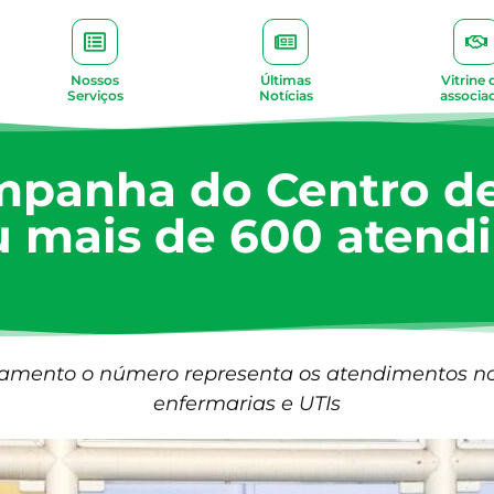
Nossos
Últimas
Vitrine 
Serviços
Notícias
associa
mpanha do Centro d
ou mais de 600 atend
mento o número representa os atendimentos no 
enfermarias e UTIs