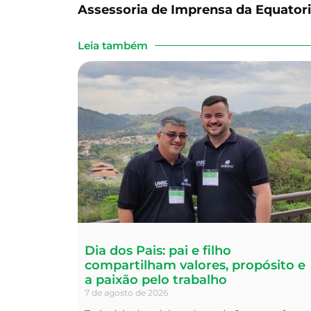
Assessoria de Imprensa da Equator
Leia também
Dia dos Pais: pai e filho
compartilham valores, propósito e
a paixão pelo trabalho
7 de agosto de 2026