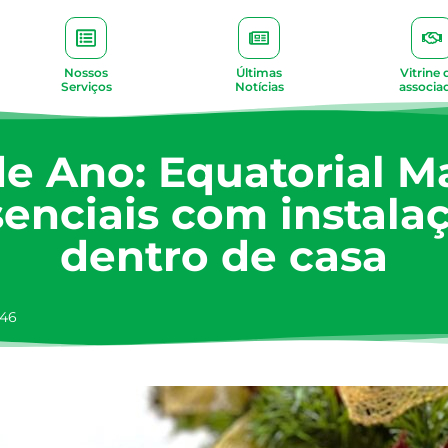
Nossos
Últimas
Vitrine 
Serviços
Notícias
associa
de Ano: Equatorial M
enciais com instalaç
dentro de casa
:46