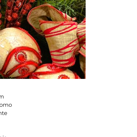
am
 como
nte