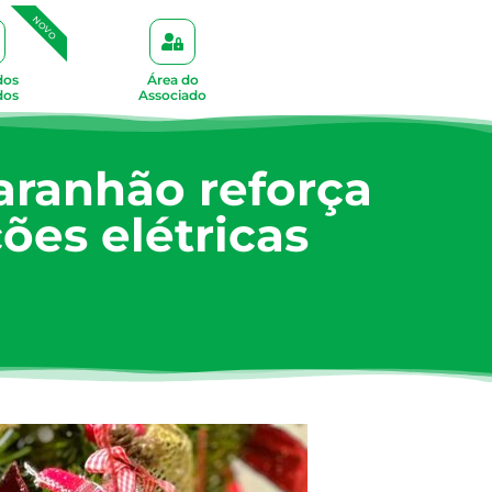
NOVO
dos
Área do
dos
Associado
aranhão reforça
ões elétricas