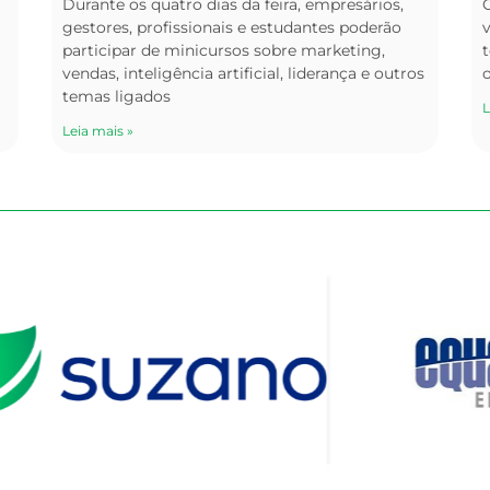
Durante os quatro dias da feira, empresários,
O
gestores, profissionais e estudantes poderão
v
participar de minicursos sobre marketing,
t
vendas, inteligência artificial, liderança e outros
temas ligados
L
Leia mais »