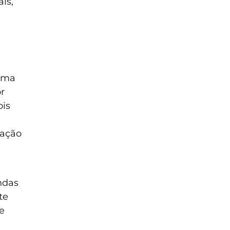
is,
lima
r
ois
cação
ndas
te
e