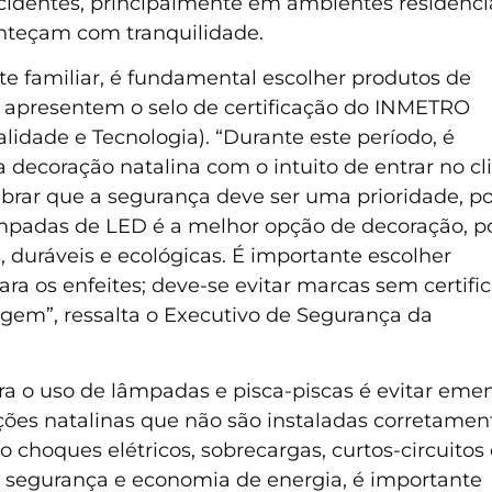
cidentes, principalmente em ambientes residencia
nteçam com tranquilidade.
e familiar, é fundamental escolher produtos de
 apresentem o selo de certificação do INMETRO
alidade e Tecnologia). “Durante este período, é
decoração natalina com o intuito de entrar no c
mbrar que a segurança deve ser uma prioridade, po
lâmpadas de LED é a melhor opção de decoração, p
 duráveis e ecológicas. É importante escolher
ra os enfeites; deve-se evitar marcas sem certifi
gem”, ressalta o Executivo de Segurança da
a o uso de lâmpadas e pisca-piscas é evitar eme
ações natalinas que não são instaladas corretamen
choques elétricos, sobrecargas, curtos-circuitos 
or segurança e economia de energia, é importante