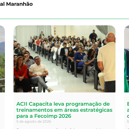
ial Maranhão
ACII Capacita leva programação de
treinamentos em áreas estratégicas
para a Fecoimp 2026
5 de agosto de 2026
5