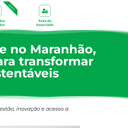
NOVO
dos
Área do
dos
Associado
e no Maranhão,
ara transformar
tentáveis
stão, inovação e acesso a