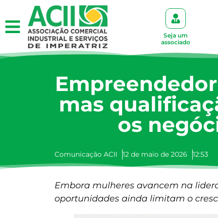
Seja um
associado
Empreendedori
mas qualificaç
os negóc
Comunicação ACII
12 de maio de 2026
12:53
Embora mulheres avancem na lideran
oportunidades ainda limitam o cres