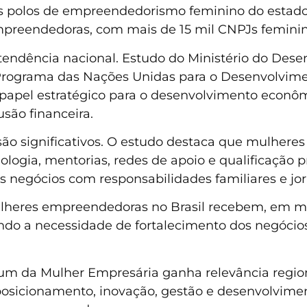
ais polos de empreendedorismo feminino do estad
reendedoras, com mais de 15 mil CNPJs feminino
ndência nacional. Estudo do Ministério do Desen
 Programa das Nações Unidas para o Desenvolvim
pel estratégico para o desenvolvimento econômi
são financeira.
 são significativos. O estudo destaca que mulhe
nologia, mentorias, redes de apoio e qualificação p
s negócios com responsabilidades familiares e jo
ulheres empreendedoras no Brasil recebem, em m
o a necessidade de fortalecimento dos negócios 
rum da Mulher Empresária ganha relevância regio
posicionamento, inovação, gestão e desenvolviment