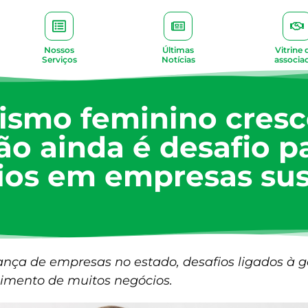
Nossos
Últimas
Vitrine 
Serviços
Notícias
associa
smo feminino cresc
ão ainda é desafio p
ios em empresas sus
ça de empresas no estado, desafios ligados à ge
cimento de muitos negócios.