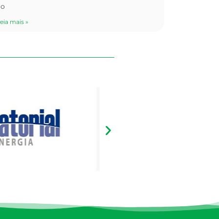
ao
eia mais »