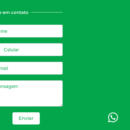
e em contato
azil +55
Enviar