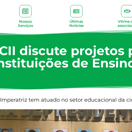
Nossos
Últimas
Vitrine 
Serviços
Notícias
associa
ACII discute projetos
Instituições de Ensin
 Imperatriz tem atuado no setor educacional da c