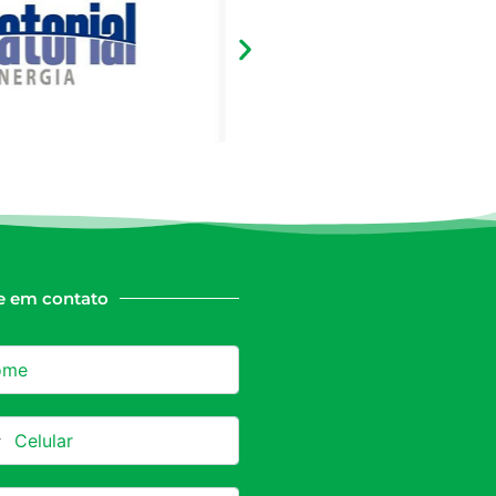
e em contato
azil +55