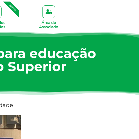
NOVO
dos
Área do
dos
Associado
 para educação
o Superior
idade