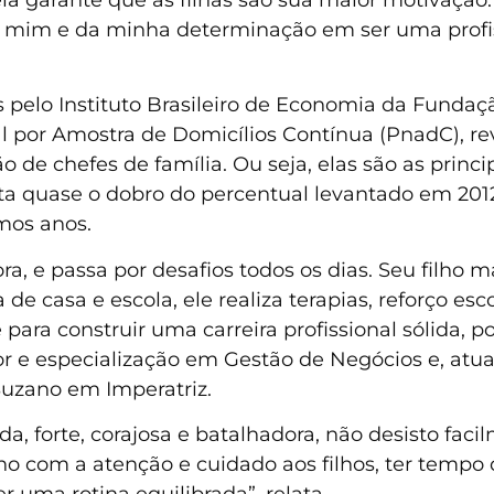
mim e da minha determinação em ser uma profissi
s pelo Instituto Brasileiro de Economia da Fundaçã
 por Amostra de Domicílios Contínua (PnadC), re
 de chefes de família. Ou seja, elas são as princ
ta quase o dobro do percentual levantado em 2012,
mos anos.
ra, e passa por desafios todos os dias. Seu filho m
 de casa e escola, ele realiza terapias, reforço e
 para construir uma carreira profissional sólida,
or e especialização em Gestão de Negócios e, a
Suzano em Imperatriz.
ada, forte, corajosa e batalhadora, não desisto fa
alho com a atenção e cuidado aos filhos, ter tempo
er uma rotina equilibrada”, relata.