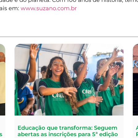
ade e do planeta. Com 100 anos de história, temo
ais em:
www.suzano.com.br
Educação que transforma: Seguem
s
abertas as inscrições para 5ª edição