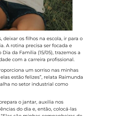
eixar os filhos na escola, ir para o
. A rotina precisa ser focada e
Dia da Família (15/05), trazemos a
ade com a carreira profissional.
roporciona um sorriso nas minhas
 elas estão felizes”, relata Raimunda
balha no setor industrial como
epara o jantar, auxilia nos
ências do dia e, então, colocá-las
o. “Elas são minhas companheiras de