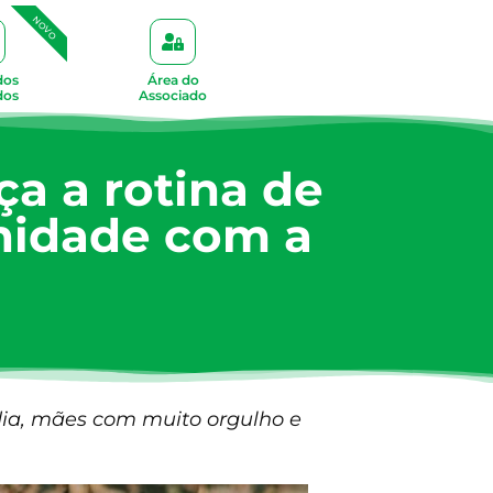
NOVO
dos
Área do
dos
Associado
ça a rotina de
nidade com a
dia, mães com muito orgulho e