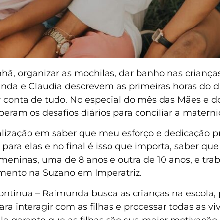
ã, organizar as mochilas, dar banho nas crianças, d
da e Claudia descrevem as primeiras horas do dia
conta de tudo. No especial do mês das Mães e do 
eram os desafios diários para conciliar a maternid
alização em saber que meu esforço e dedicação p
para elas e no final é isso que importa, saber que
 meninas, uma de 8 anos e outra de 10 anos, e tra
mento na Suzano em Imperatriz.
ontinua – Raimunda busca as crianças na escola, pr
ra interagir com as filhas e processar todas as viv
 ela garante que as filhas são sua maior motivaçã