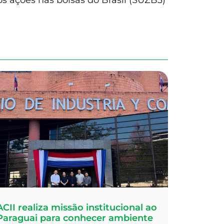
s ações nas bolsas do Brasil (SUZB3)
ACII realiza missão institucional ao
Paraguai para conhecer ambiente