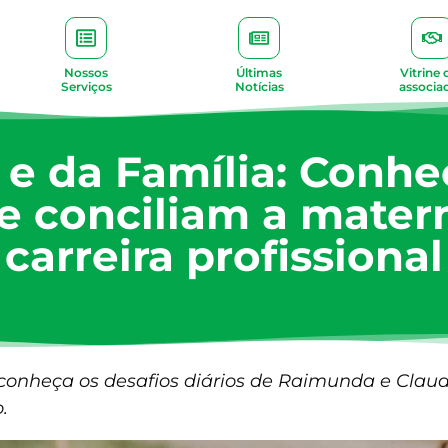
Nossos
Últimas
Vitrine 
Serviços
Notícias
associa
e da Família: Conhe
e conciliam a mater
carreira profissional
conheça os desafios diários de Raimunda e Clau
.