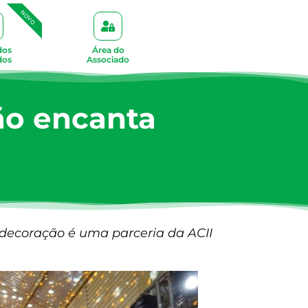
NOVO
dos
Área do
dos
Associado
ão encanta
 decoração é uma parceria da ACII