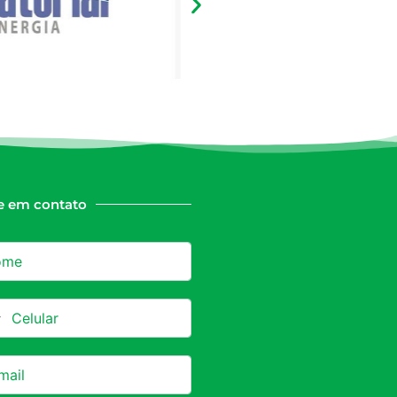
e em contato
azil +55