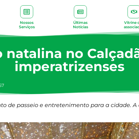
Nossos
Últimas
Vitrine 
Serviços
Notícias
associa
 natalina no Calçad
imperatrizenses
57
to de passeio e entretenimento para a cidade. A