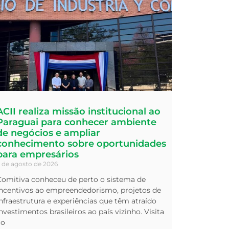
ACII realiza missão institucional ao
Paraguai para conhecer ambiente
de negócios e ampliar
conhecimento sobre oportunidades
para empresários
 de agosto de 2026
Comitiva conheceu de perto o sistema de
incentivos ao empreendedorismo, projetos de
nfraestrutura e experiências que têm atraído
nvestimentos brasileiros ao país vizinho. Visita
ao