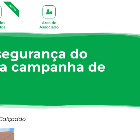
NOVO
dos
Área do
dos
Associado
segurança do
e a campanha de
 Calçadão