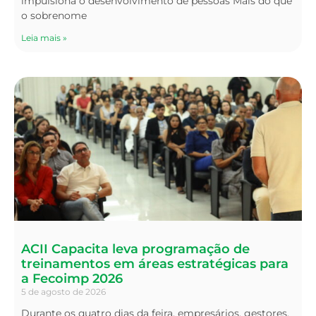
impulsiona o desenvolvimento de pessoas Mais do que
o sobrenome
Leia mais »
ACII Capacita leva programação de
treinamentos em áreas estratégicas para
a Fecoimp 2026
5 de agosto de 2026
Durante os quatro dias da feira, empresários, gestores,