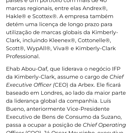
países e um portfólio com mais de 40
marcas regionais, entre elas Andrex®,
Hakle® e Scottex®. A empresa também
detém uma licença de longo prazo para
utilização de marcas globais da Kimberly-
Clark, incluindo Kleenex®, Cottonelle®,
Scott®, WypAll®, Viva® e Kimberly-Clark
Professional.
Ehab Abou-Oaf, que liderava o negócio IFP
da Kimberly-Clark, assume o cargo de
Chief
Executive Officer (
CEO) da Arbex. Ele ficará
baseado em Londres, ao lado da maior parte
da liderança global da companhia. Luís
Bueno, anteriormente Vice-Presidente
Executivo de Bens de Consumo da Suzano,
passa a ocupar a posição de
Chief Operating
Officer
(COO). Já Oscar Mousinho, executivo